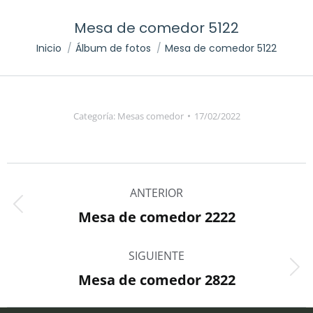
Mesa de comedor 5122
Inicio
Álbum de fotos
Mesa de comedor 5122
Estás aquí:
Categoría:
Mesas comedor
17/02/2022
Navegación
ANTERIOR
entre
Mesa de comedor 2222
Álbum
álbumes
anterior:
SIGUIENTE
Mesa de comedor 2822
Álbum
siguiente: