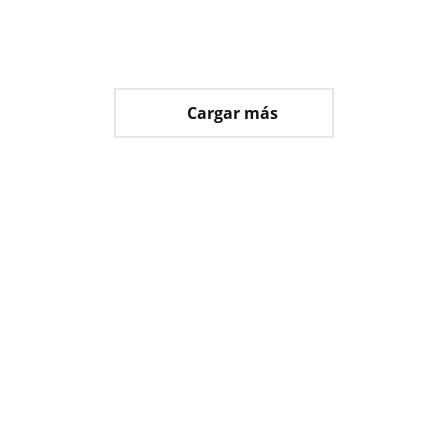
Mesa multifunción 510
Cargar más
¿Necesitas productos
funcionales?