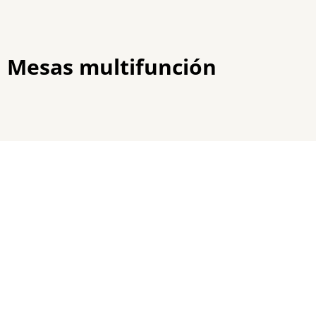
Mesas multifunción
Estás aquí: