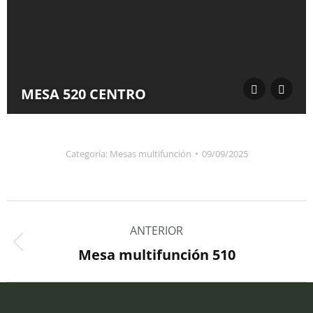
MESA 520 CENTRO
Categoría:
Mesas multifunción
09/09/2025
Navegación
ANTERIOR
entre
Mesa multifunción 510
Álbum
álbumes
anterior: