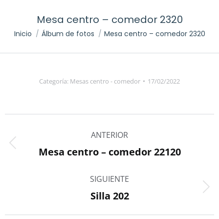
Mesa centro – comedor 2320
Inicio
Álbum de fotos
Mesa centro – comedor 2320
Estás aquí:
Categoría:
Mesas centro - comedor
17/02/2022
Navegación
ANTERIOR
entre
Mesa centro – comedor 22120
Álbum
álbumes
anterior:
SIGUIENTE
Silla 202
Álbum
siguiente: