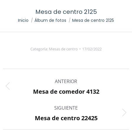
Mesa de centro 2125
Inicio
Álbum de fotos
Mesa de centro 2125
Estás aquí:
Categoría:
Mesas de centro
17/02/2022
Navegación
ANTERIOR
entre
Mesa de comedor 4132
Álbum
álbumes
anterior:
SIGUIENTE
Mesa de centro 22425
Álbum
siguiente: