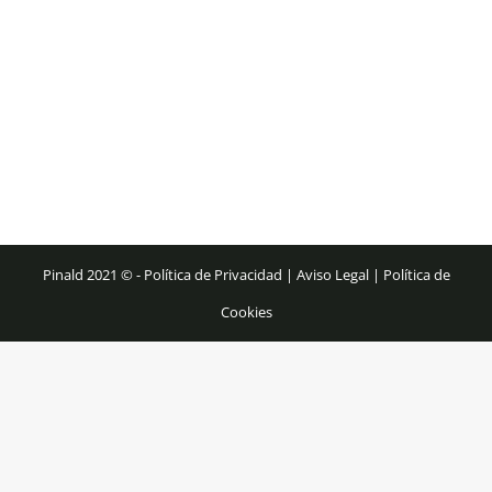
Mesa consola 2900
Mesas consola
Por
Auxiliares Pinald
17/02/2022
Deja un comentario
Pinald 2021 © -
Política de Privacidad
|
Aviso Legal
|
Política de
Cookies